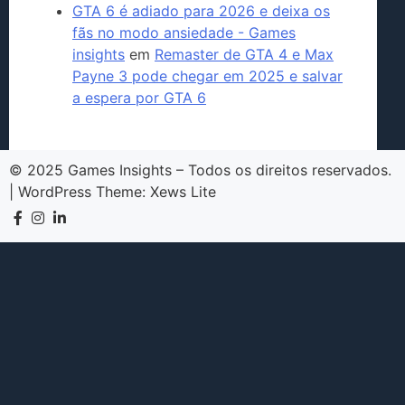
GTA 6 é adiado para 2026 e deixa os
fãs no modo ansiedade - Games
insights
em
Remaster de GTA 4 e Max
Payne 3 pode chegar em 2025 e salvar
a espera por GTA 6
© 2025 Games Insights – Todos os direitos reservados.
|
WordPress Theme:
Xews Lite