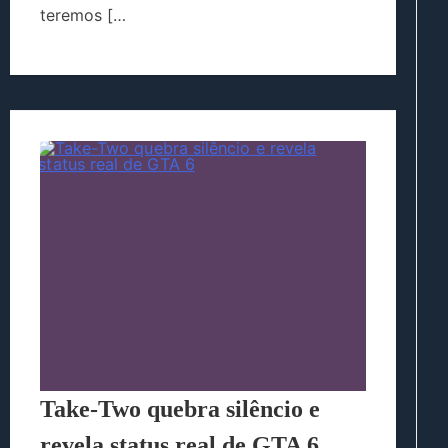
teremos […
Take-Two quebra silêncio e
revela status real de GTA 6