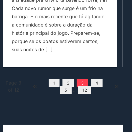
ansiedade pra GTA 6 tá batendo forte, né?
Cada novo rumor que surge é um frio na
barriga. E o mais recente que tá agitando
a comunidade é sobre a duração da
história principal do jogo. Preparem-se,
porque se os boatos estiverem certos,
suas noites de […]
Page 3
1
2
3
4
of 12
...
5
12