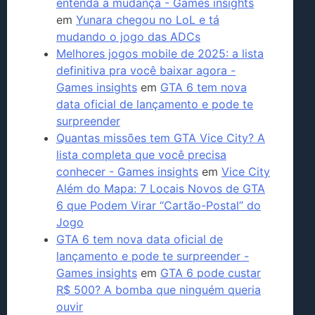
entenda a mudança - Games insights
em
Yunara chegou no LoL e tá
mudando o jogo das ADCs
Melhores jogos mobile de 2025: a lista
definitiva pra você baixar agora -
Games insights
em
GTA 6 tem nova
data oficial de lançamento e pode te
surpreender
Quantas missões tem GTA Vice City? A
lista completa que você precisa
conhecer - Games insights
em
Vice City
Além do Mapa: 7 Locais Novos de GTA
6 que Podem Virar “Cartão-Postal” do
Jogo
GTA 6 tem nova data oficial de
lançamento e pode te surpreender -
Games insights
em
GTA 6 pode custar
R$ 500? A bomba que ninguém queria
ouvir