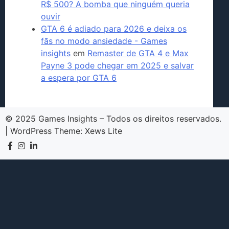
R$ 500? A bomba que ninguém queria
ouvir
GTA 6 é adiado para 2026 e deixa os
fãs no modo ansiedade - Games
insights
em
Remaster de GTA 4 e Max
Payne 3 pode chegar em 2025 e salvar
a espera por GTA 6
© 2025 Games Insights – Todos os direitos reservados.
|
WordPress Theme:
Xews Lite