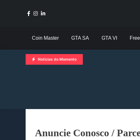
Skip
to
content
Coin Master
GTA SA
GTA VI
Free
Notícias do Momento
Anuncie Conosco / Parce