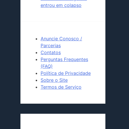
entrou em colapso
Anuncie Conosco /
Parcerias
Contatos
Perguntas Frequentes
(FAQ)
Política de Privacidade
Sobre o Site
Termos de Serviço