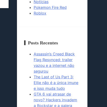
Notícias
Pokemon Fire Red
Roblox
Posts Recentes
Assassin’s Creed Black
Flag Resynced: trailer
vazou e a internet não
segurou
The Last of Us Part 3:
Ellie não é a única imune
e isso muda tudo
GTA 6 vai atrasar de
novo? Hackers invadem
a Rockstar e a galera