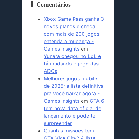
Comentários
Xbox Game Pass ganha 3
novos planos e chega
com mais de 200 jogos –
entenda a mudança -
Games insights
em
Yunara chegou no LoL e
tá mudando o jogo das
ADCs
Melhores jogos mobile
de 2025: a lista definitiva
pra você baixar agora -
Games insights
em
GTA 6
tem nova data oficial de
lançamento e pode te
surpreender
Quantas missões tem
GTA Vice City? A lista