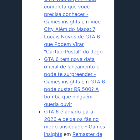
completa que você
precisa conhecer -
Games insights
em
Vice
City Além do Mapa: 7
Locais Novos de GTA 6
que Podem Virar
“Cartão-Postal” do Jogo
GTA 6 tem nova data
oficial de lançamento e
pode te surpreender -
Games insights
em
GTA 6
pode custar R$ 500? A
bomba que ninguém
queria ouvir
GTA 6 é adiado para
2026 e deixa os fãs no
modo ansiedade - Games
insights
em
Remaster de