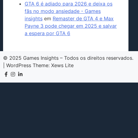
GTA 6 é adiado para 2026 e deixa os
fãs no modo ansiedade - Games
insights
em
Remaster de GTA 4 e Max
Payne 3 pode chegar em 2025 e salvar
a espera por GTA 6
© 2025 Games Insights – Todos os direitos reservados.
|
WordPress Theme:
Xews Lite