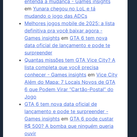
entenda a mudança - Games insights
em
Yunara chegou no LoL e tá
mudando o jogo das ADCs
Melhores jogos mobile de 2025: a lista
definitiva pra você baixar agora -
Games insights
em
GTA 6 tem nova
data oficial de lançamento e pode te
surpreender
Quantas missões tem GTA Vice City? A
lista completa que você precisa
conhecer - Games insights
em
Vice City
Além do Mapa: 7 Locais Novos de GTA
6 que Podem Virar “Cartão-Postal” do
Jogo
GTA 6 tem nova data oficial de
lançamento e pode te surpreender -
Games insights
em
GTA 6 pode custar
R$ 500? A bomba que ninguém queria
ouvir