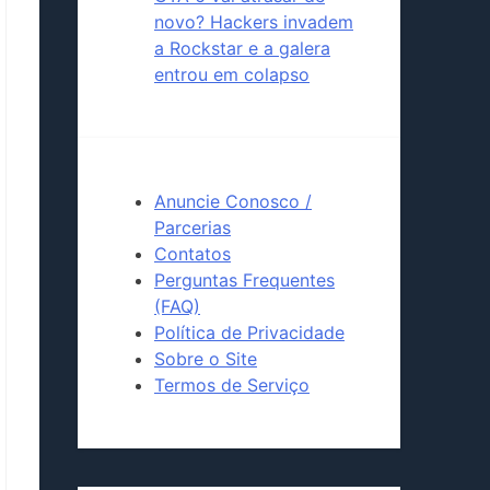
novo? Hackers invadem
a Rockstar e a galera
entrou em colapso
Anuncie Conosco /
Parcerias
Contatos
Perguntas Frequentes
(FAQ)
Política de Privacidade
Sobre o Site
Termos de Serviço