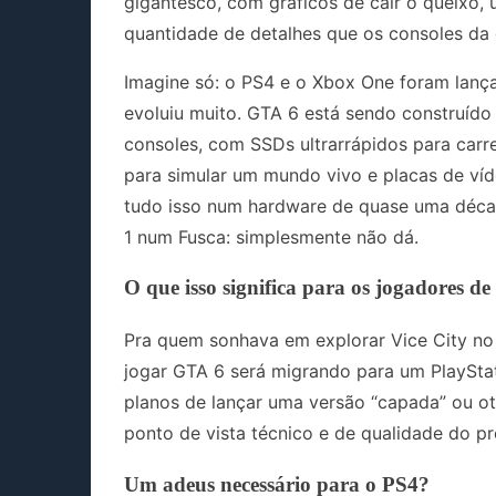
gigantesco, com gráficos de cair o queixo, 
quantidade de detalhes que os consoles da
Imagine só: o PS4 e o Xbox One foram lança
evoluiu muito. GTA 6 está sendo construíd
consoles, com SSDs ultrarrápidos para car
para simular um mundo vivo e placas de víde
tudo isso num hardware de quase uma décad
1 num Fusca: simplesmente não dá.
O que isso significa para os jogadores d
Pra quem sonhava em explorar Vice City no 
jogar GTA 6 será migrando para um PlaySta
planos de lançar uma versão “capada” ou ot
ponto de vista técnico e de qualidade do pro
Um adeus necessário para o PS4?