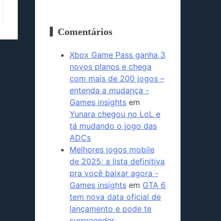
Comentários
Xbox Game Pass ganha 3
novos planos e chega
com mais de 200 jogos –
entenda a mudança -
Games insights
em
Yunara chegou no LoL e
tá mudando o jogo das
ADCs
Melhores jogos mobile
de 2025: a lista definitiva
pra você baixar agora -
Games insights
em
GTA 6
tem nova data oficial de
lançamento e pode te
surpreender