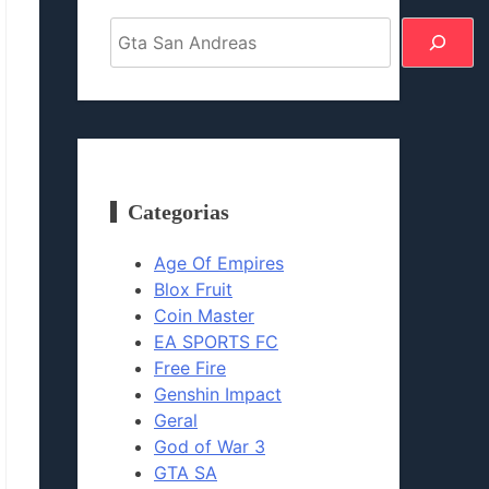
Pesquisar
Categorias
Age Of Empires
Blox Fruit
Coin Master
EA SPORTS FC
Free Fire
Genshin Impact
Geral
God of War 3
GTA SA