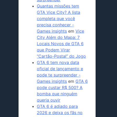
Quantas missões tem
GTA Vice City? A lista
completa que você
precisa conhecer -
Games insights
em
Vice
City Além do Mapa: 7
Locais Novos de GTA 6
que Podem Virar
“Cartão-Postal” do Jogo
GTA 6 tem nova data
oficial de lançamento e
pode te surpreender -
Games insights
em
GTA 6
pode custar R$ 500? A
bomba que ninguém
queria ouvir
GTA 6 é adiado para
2026 e deixa os fãs no