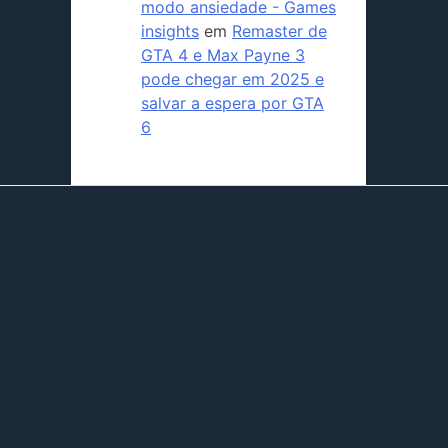
modo ansiedade - Games
insights
em
Remaster de
GTA 4 e Max Payne 3
pode chegar em 2025 e
salvar a espera por GTA
6