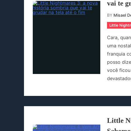
vai te g
BY
Misael De
Little Nigh
Cara, quand
uma nostal
franquia c
posso dize
você ficou
devastador
Little 