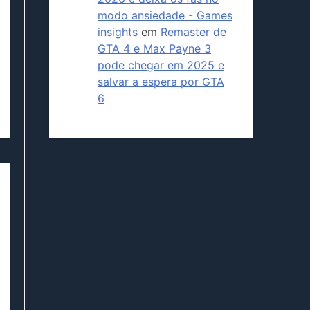
modo ansiedade - Games
insights
em
Remaster de
GTA 4 e Max Payne 3
pode chegar em 2025 e
salvar a espera por GTA
6