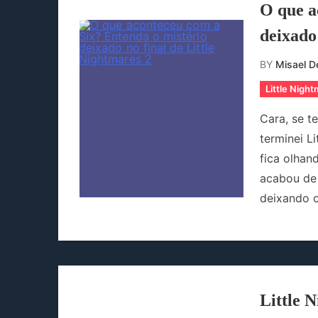
O que a
deixado 
BY
Misael De
Little Nigh
Cara, se t
terminei L
fica olhan
acabou de 
deixando o
Little 