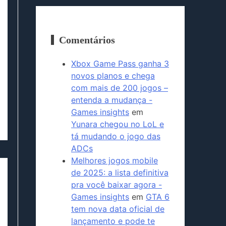
Comentários
Xbox Game Pass ganha 3
novos planos e chega
com mais de 200 jogos –
entenda a mudança -
Games insights
em
Yunara chegou no LoL e
tá mudando o jogo das
ADCs
Melhores jogos mobile
de 2025: a lista definitiva
pra você baixar agora -
Games insights
em
GTA 6
tem nova data oficial de
lançamento e pode te