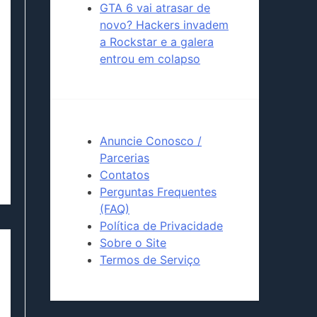
GTA 6 vai atrasar de
novo? Hackers invadem
a Rockstar e a galera
entrou em colapso
Anuncie Conosco /
Parcerias
Contatos
Perguntas Frequentes
(FAQ)
Política de Privacidade
Sobre o Site
Termos de Serviço