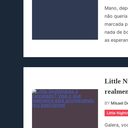
Mano, depo
não queria
marcada pr
nada de bo
as esperan
Little 
realmen
BY
Misael De
Little Nigh
Galera, vo