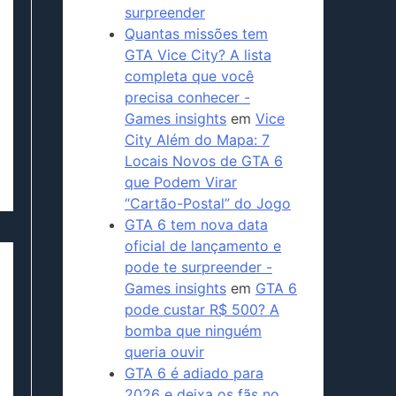
surpreender
Quantas missões tem
GTA Vice City? A lista
completa que você
precisa conhecer -
Games insights
em
Vice
City Além do Mapa: 7
Locais Novos de GTA 6
que Podem Virar
“Cartão-Postal” do Jogo
GTA 6 tem nova data
oficial de lançamento e
pode te surpreender -
Games insights
em
GTA 6
pode custar R$ 500? A
bomba que ninguém
queria ouvir
GTA 6 é adiado para
2026 e deixa os fãs no