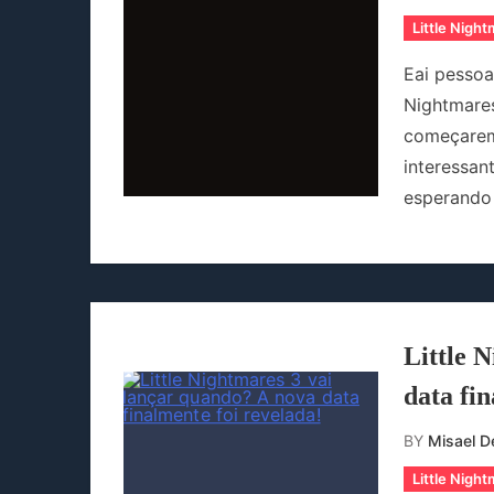
Little Nigh
Eai pessoa
Nightmares
começarem 
interessan
esperando 
Little 
data fin
BY
Misael De
Little Nigh