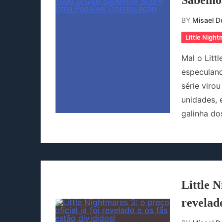
Sabemos
BY
Misael De
Little Nigh
Mal o Litt
especuland
série viro
unidades, 
galinha do
Little N
revelado