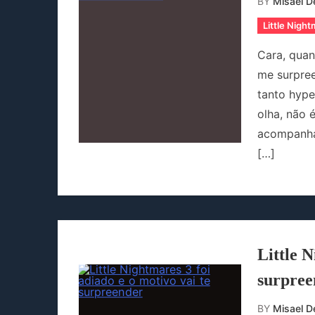
BY
Misael De
Little Nigh
Cara, quan
me surpre
tanto hype
olha, não
acompanha 
[…]
Little N
surpree
BY
Misael De