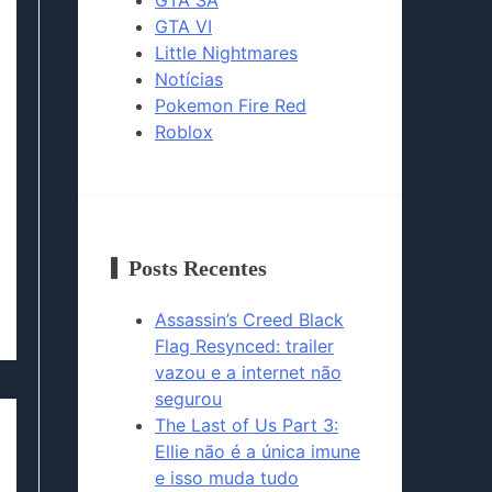
GTA VI
Little Nightmares
Notícias
Pokemon Fire Red
Roblox
Posts Recentes
Assassin’s Creed Black
Flag Resynced: trailer
vazou e a internet não
segurou
The Last of Us Part 3:
Ellie não é a única imune
e isso muda tudo