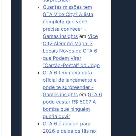
Quantas missões tem
GTA Vice City? A lista
completa que você
precisa conhecer -
Games insights
em
Vice
City Além do Mapa: 7
Locais Novos de GTA 6
que Podem Virar
“Cartão-Postal” do Jogo
GTA 6 tem nova data
oficial de lançamento e
pode te surpreender -
Games insights
em
GTA 6
pode custar R$ 500? A
bomba que ninguém
queria ouvir
GTA 6 é adiado para
2026 e deixa os fãs no