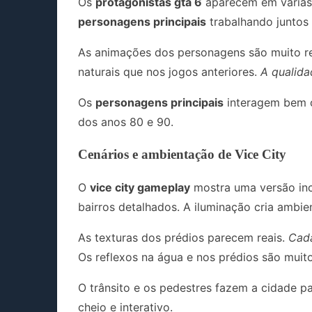
Os
protagonistas gta 6
aparecem em várias 
personagens principais
trabalhando juntos 
As animações dos personagens são muito r
naturais que nos jogos anteriores.
A qualida
Os
personagens principais
interagem bem c
dos anos 80 e 90.
Cenários e ambientação de Vice City
O
vice city gameplay
mostra uma versão incr
bairros detalhados. A iluminação cria ambie
As texturas dos prédios parecem reais.
Cada
Os reflexos na água e nos prédios são muit
O trânsito e os pedestres fazem a cidade p
cheio e interativo.