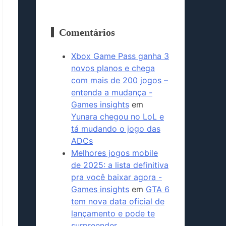
Comentários
Xbox Game Pass ganha 3
novos planos e chega
com mais de 200 jogos –
entenda a mudança -
Games insights
em
Yunara chegou no LoL e
tá mudando o jogo das
ADCs
Melhores jogos mobile
de 2025: a lista definitiva
pra você baixar agora -
Games insights
em
GTA 6
tem nova data oficial de
lançamento e pode te
surpreender