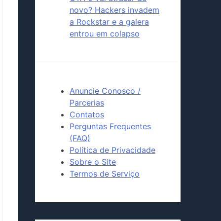
novo? Hackers invadem
a Rockstar e a galera
entrou em colapso
Anuncie Conosco /
Parcerias
Contatos
Perguntas Frequentes
(FAQ)
Política de Privacidade
Sobre o Site
Termos de Serviço