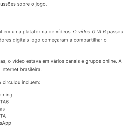
cussões sobre o jogo.
al em uma plataforma de vídeos. O
vídeo GTA 6
passou
dores digitais logo começaram a compartilhar o
ras, o vídeo estava em vários canais e grupos online. A
internet brasileira.
 circulou incluem:
gaming
GTA6
das
GTA
tsApp