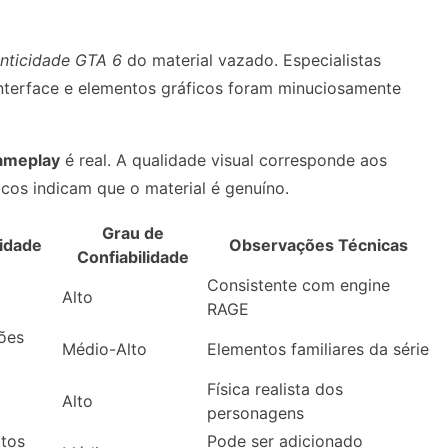
nticidade GTA 6
do material vazado. Especialistas
interface e elementos gráficos foram minuciosamente
ameplay
é real. A qualidade visual corresponde aos
icos indicam que o material é genuíno.
Grau de
cidade
Observações Técnicas
Confiabilidade
Consistente com engine
Alto
RAGE
ões
Médio-Alto
Elementos familiares da série
Física realista dos
Alto
personagens
itos
Pode ser adicionado