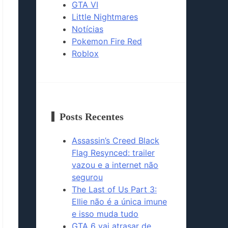
GTA VI
Little Nightmares
Notícias
Pokemon Fire Red
Roblox
Posts Recentes
Assassin’s Creed Black
Flag Resynced: trailer
vazou e a internet não
segurou
The Last of Us Part 3:
Ellie não é a única imune
e isso muda tudo
GTA 6 vai atrasar de