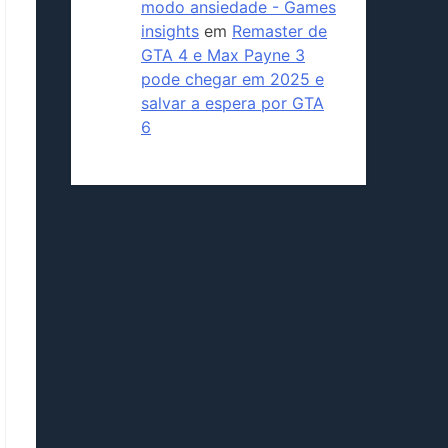
modo ansiedade - Games
insights
em
Remaster de
GTA 4 e Max Payne 3
pode chegar em 2025 e
salvar a espera por GTA
6