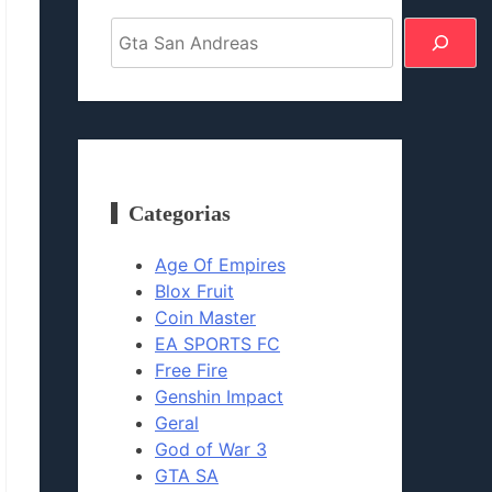
Pesquisar
Categorias
Age Of Empires
Blox Fruit
Coin Master
EA SPORTS FC
Free Fire
Genshin Impact
Geral
God of War 3
GTA SA