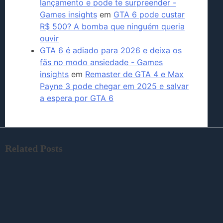
lançamento e pode te surpreender -
Games insights
em
GTA 6 pode custar
R$ 500? A bomba que ninguém queria
ouvir
GTA 6 é adiado para 2026 e deixa os
fãs no modo ansiedade - Games
insights
em
Remaster de GTA 4 e Max
Payne 3 pode chegar em 2025 e salvar
a espera por GTA 6
Related Posts