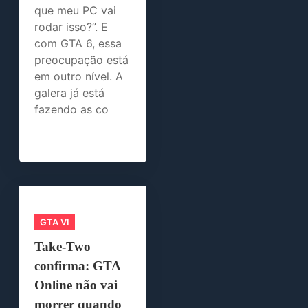
que meu PC vai
rodar isso?”. E
com GTA 6, essa
preocupação está
em outro nível. A
galera já está
fazendo as co
GTA VI
Take-Two
confirma: GTA
Online não vai
morrer quando