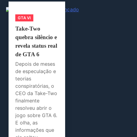
GTA VI
Take-Two
quebra silêncio e
revela status real
de GTA 6
Depois de meses
de especulação e
teorias
conspiratórias, o
CEO da Take-Two
finalmente
resolveu abrir o
jogo sobre GTA 6.
E olha, as
informações que