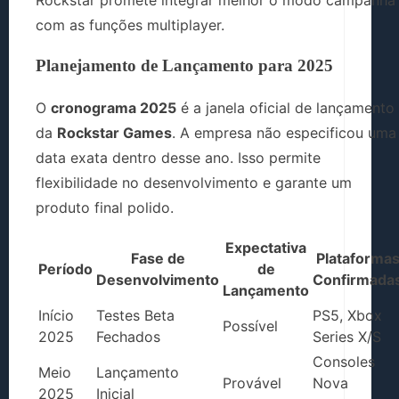
com as funções multiplayer.
Planejamento de Lançamento para 2025
O
cronograma 2025
é a janela oficial de lançamento
da
Rockstar Games
. A empresa não especificou uma
data exata dentro desse ano. Isso permite
flexibilidade no desenvolvimento e garante um
produto final polido.
Expectativa
Fase de
Plataforma
Período
de
Desenvolvimento
Confirmada
Lançamento
Início
Testes Beta
PS5, Xbox
Possível
2025
Fechados
Series X/S
Consoles
Meio
Lançamento
Provável
Nova
2025
Inicial