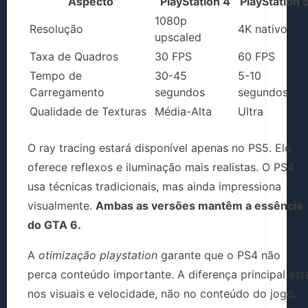
Aspecto
PlayStation 4
PlayStation 
1080p
Resolução
4K nativo
upscaled
Taxa de Quadros
30 FPS
60 FPS
Tempo de
30-45
5-10
Carregamento
segundos
segundos
Qualidade de Texturas
Média-Alta
Ultra
O ray tracing estará disponível apenas no PS5. Ele
oferece reflexos e iluminação mais realistas. O PS4
usa técnicas tradicionais, mas ainda impressiona
visualmente.
Ambas as versões mantêm a essência
do GTA 6.
A
otimização playstation
garante que o PS4 não
perca conteúdo importante. A diferença principal est
nos visuais e velocidade, não no conteúdo do jogo.