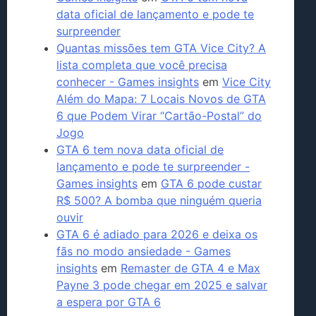
data oficial de lançamento e pode te
surpreender
Quantas missões tem GTA Vice City? A
lista completa que você precisa
conhecer - Games insights
em
Vice City
Além do Mapa: 7 Locais Novos de GTA
6 que Podem Virar “Cartão-Postal” do
Jogo
GTA 6 tem nova data oficial de
lançamento e pode te surpreender -
Games insights
em
GTA 6 pode custar
R$ 500? A bomba que ninguém queria
ouvir
GTA 6 é adiado para 2026 e deixa os
fãs no modo ansiedade - Games
insights
em
Remaster de GTA 4 e Max
Payne 3 pode chegar em 2025 e salvar
a espera por GTA 6