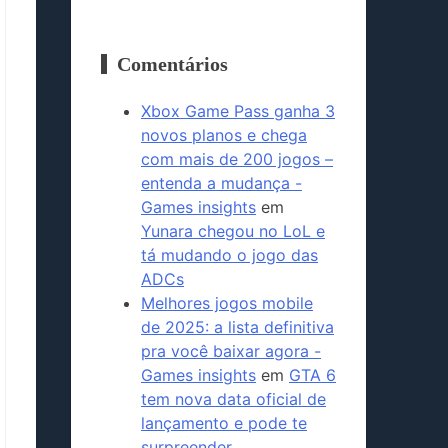
Comentários
Xbox Game Pass ganha 3
novos planos e chega
com mais de 200 jogos –
entenda a mudança -
Games insights
em
Yunara chegou no LoL e
tá mudando o jogo das
ADCs
Melhores jogos mobile
de 2025: a lista definitiva
pra você baixar agora -
Games insights
em
GTA 6
tem nova data oficial de
lançamento e pode te
surpreender