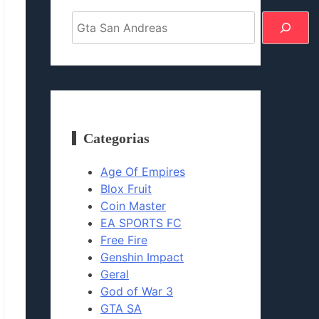
Pesquisar
Categorias
Age Of Empires
Blox Fruit
Coin Master
EA SPORTS FC
Free Fire
Genshin Impact
Geral
God of War 3
GTA SA