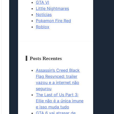
GTA VI
Little Nightmares
Notícias
Pokemon Fire Red
Roblox
Posts Recentes
Assassin’s Creed Black
Flag Resynced: trailer
vazou e a internet não
segurou
The Last of Us Part 3:
Ellie não é a única imune
e isso muda tudo
GTA 6 vai atrasar de