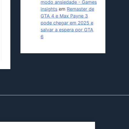
modo ansiedade - Games
insights
em
Remaster de
GTA 4 e Max Payne 3
pode chegar em 2025 e
salvar a espera por GTA
6