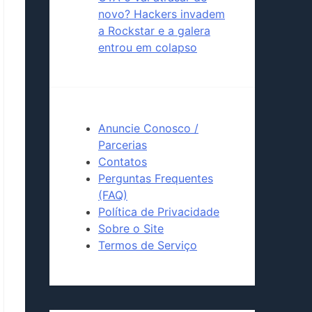
novo? Hackers invadem
a Rockstar e a galera
entrou em colapso
Anuncie Conosco /
Parcerias
Contatos
Perguntas Frequentes
(FAQ)
Política de Privacidade
Sobre o Site
Termos de Serviço